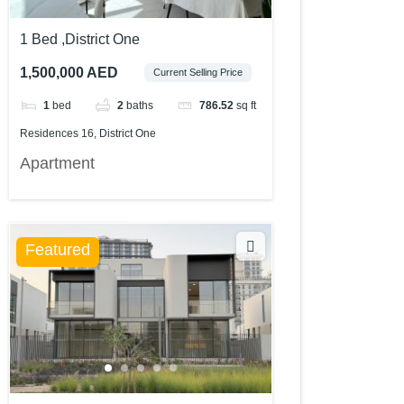
1 Bed ,District One
1,500,000 AED
Current Selling Price
1
bed
2
baths
786.52
sq ft
Residences 16, District One
Apartment
Featured