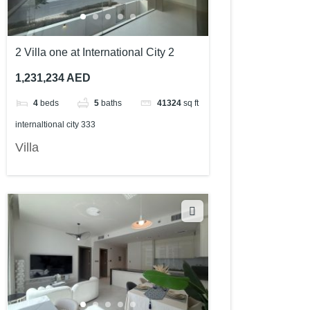
2 Villa one at International City 2
1,231,234 AED
4
beds
5
baths
41324
sq ft
internaltional city 333
Villa